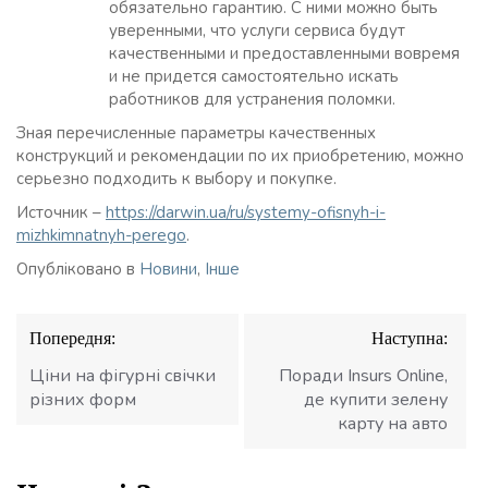
обязательно гарантию. С ними можно быть
уверенными, что услуги сервиса будут
качественными и предоставленными вовремя
и не придется самостоятельно искать
работников для устранения поломки.
Зная перечисленные параметры качественных
конструкций и рекомендации по их приобретению, можно
серьезно подходить к выбору и покупке.
Источник –
https://darwin.ua/ru/systemy-ofisnyh-i-
mizhkimnatnyh-perego
.
Опубліковано в
Новини
,
Інше
Навігація
Попередня:
Наступна:
записів
Ціни на фігурні свічки
Поради Insurs Online,
різних форм
де купити зелену
карту на авто